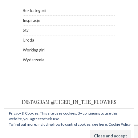
Bez kategorii
Inspiracje
Styl
Uroda
Working girl
Wydarzenia
INSTAGRAM @TIGER_IN_THE_FLOWERS
Privacy & Cookies: This site uses cookies. By continuing to use this
Instagram did not return a 200.
Sprawdź, co dzieje się na moim Instagramie!
website, you agree to their use.
To find out more, including how to control cookies, see here:
Cookie Policy
Follow my blog with
© 2016 - All Rights Reserved.
Bloglovin
Designed & Developed by
Solo Pine