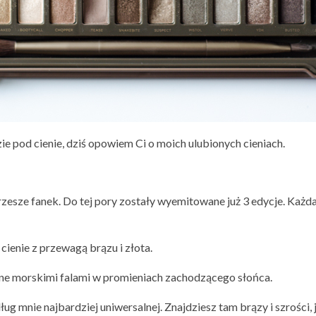
e pod cienie, dziś opowiem Ci o moich ulubionych cieniach.
zesze fanek. Do tej pory zostały wyemitowane już 3 edycje. Każda
ienie z przewagą brązu i złota.
ane morskimi falami w promieniach zachodzącego słońca.
g mnie najbardziej uniwersalnej. Znajdziesz tam brązy i szrości, je