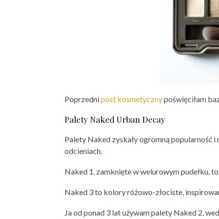
Poprzedni
post kosmetyczny
poświęciłam bazi
Palety Naked Urban Decay
Palety Naked zyskały ogromną popularność i r
odcieniach.
Naked 1, zamknięte w welurowym pudełku, to c
Naked 3 to kolory różowo-złociste, inspirow
Ja od ponad 3 lat używam palety Naked 2, wedłu