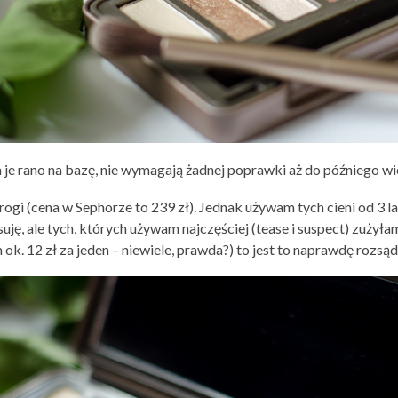
m je rano na bazę, nie wymagają żadnej poprawki aż do późniego wi
ogi (cena w Sephorze to 239 zł). Jednak używam tych cieni od 3 lat,
tosuję, ale tych, których używam najczęściej (tease i suspect) zuży
am ok. 12 zł za jeden – niewiele, prawda?) to jest to naprawdę rozsą