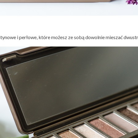
 satynowe i perłowe, które możesz ze sobą dowolnie mieszać dwu