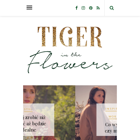
INSPIRACJE
STYL
WORKING GIRL
Co wybrać: dom
czy mieszkanie?