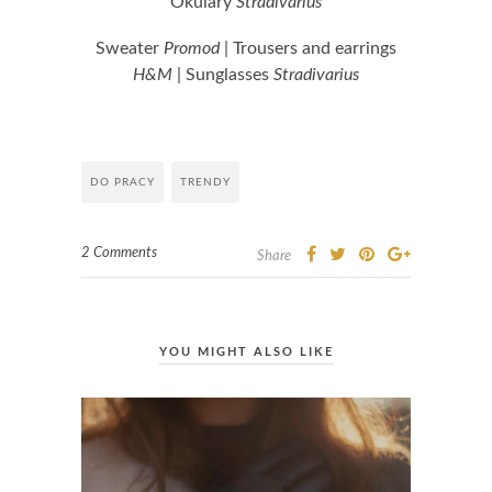
Okulary
Stradivarius
Sweater
Promod
| Trousers and earrings
H&M
| Sunglasses
Stradivarius
DO PRACY
TRENDY
2 Comments
Share
YOU MIGHT ALSO LIKE