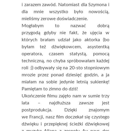
i zarazem zawód. Natomiast dla Szymona i
dla mnie wszystko było nowością,
mieliśmy zerowe doświadczenie.
Mogłabym to nazwać dobrą
przygodą gdyby nie fakt, że ujęcia w
których brałam udział jako aktorka (bo
byłam też dźwiękowcem, asystentką
operatora, czasem statystą, pomocą
techniczną, no chyba spróbowałam każdej
roli :)) odbywały się na 20-sto stopniowym
mrozie przez ponad dziesięć godzin, a ja
miałam na sobie jedynie letnią sukienkę!
Pamiętam to zimno do dziś!
Ukończenie filmu zajęło nam w sumie trzy
lata – najdłuższa zawsze jest
postprodukcja. Dzięki znajomym
we Francji, nasz film doczekał się czystego
dźwięku i przepięknej ścieżki dźwiękowej