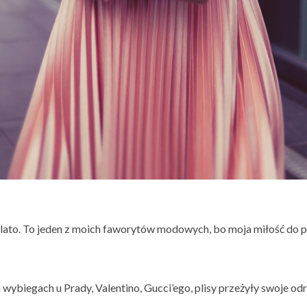
a lato. To jeden z moich faworytów modowych, bo moja miłość do p
a wybiegach u Prady, Valentino, Gucci’ego, plisy przeżyły swoje od