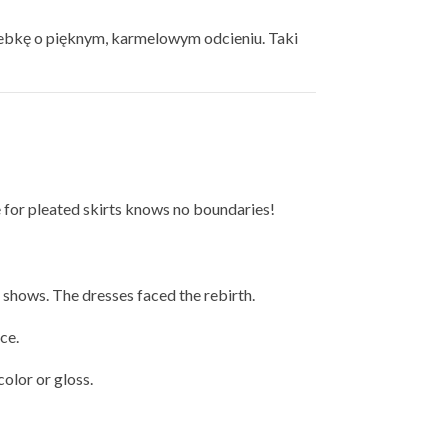
orebkę o pięknym, karmelowym odcieniu. Taki
e for pleated skirts knows no boundaries!
r shows. The dresses faced the rebirth.
ce.
color or gloss.