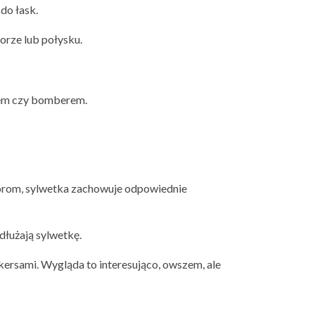
do łask.
lorze lub połysku.
etem czy bomberem.
 górom, sylwetka zachowuje odpowiednie
dłużają sylwetkę.
kersami. Wygląda to interesująco, owszem, ale