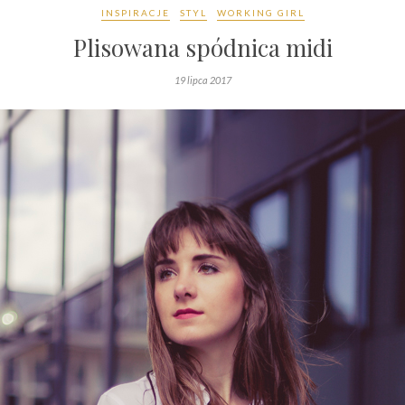
INSPIRACJE
STYL
WORKING GIRL
Plisowana spódnica midi
19 lipca 2017