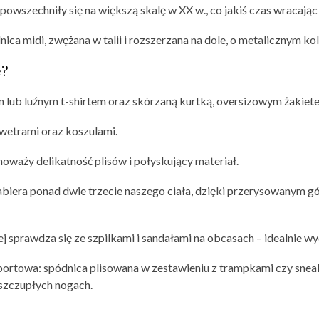
wszechniły się na większą skalę w XX w., co jakiś czas wracając 
ica midi, zwężana w talii i rozszerzana na dole, o metalicznym ko
ę?
m lub luźnym t-shirtem oraz skórzaną kurtką, oversizowym żaki
swetrami oraz koszulami.
oważy delikatność plisów i połyskujący materiał.
zabiera ponad dwie trzecie naszego ciała, dzięki przerysowanym
ej sprawdza się ze szpilkami i sandałami na obcasach – idealnie wy
sportowa: spódnica plisowana w zestawieniu z trampkami czy snea
 szczupłych nogach.