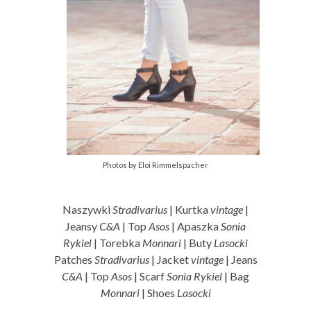
Photos by Eloi Rimmelspacher
Naszywki
Stradivarius
| Kurtka
vintage
|
Jeansy
C&A
| Top
Asos
| Apaszka
Sonia
Rykiel
| Torebka
Monnari
| Buty
Lasocki
Patches
Stradivarius
| Jacket
vintage
| Jeans
C&A
| Top
Asos
| Scarf
Sonia Rykiel
| Bag
Monnari
| Shoes
Lasocki