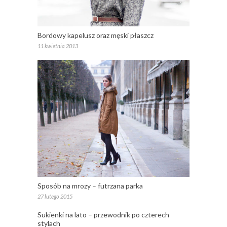
Bordowy kapelusz oraz męski płaszcz
11 kwietnia 2013
Sposób na mrozy – futrzana parka
27 lutego 2015
Sukienki na lato – przewodnik po czterech
stylach