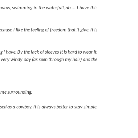
adow, swimming in the waterfall, ah … I have this
use I like the feeling of freedom that it give. It is
 I have. By the lack of sleeves it is hard to wear it.
 a very windy day (as seen through my hair) and the
itime surrounding.
ssed as a cowboy. It is always better to stay simple,