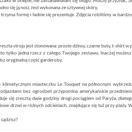
aku w sklepie, nie zastanawiałam się długo. Muszę przyznać, że n
dno się ją nosi. Jest wykonana ze sztywnej skóry,
o trzyma formę i ładnie się prezentuje. Zdjęcia robiliśmy w bardz
szta stroju jest stonowana: proste dżinsy, czarne buty, t-shirt w
yła to tylko jedna rzecz z całego Twojego zestawu. Inaczej moż
isz oryginalną część garderoby.
zo klimatycznym miasteczku Le Touquet na północnym wybrzeżu F
podjazdami bez ogrodzeń przypomina amerykańskie przedmieście
e się zresztą dwie godziny drogi pociągiem od Paryża, dlatego
lowe drzwi w różnych odcieniach, znajdujące się tuż przy plaży
 sądzisz?