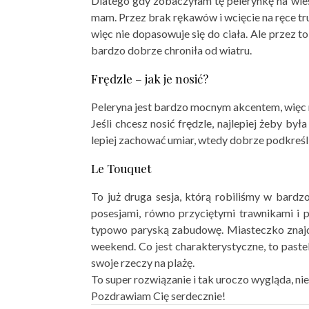
Dlatego gdy zobaczyłam tę pelerynkę na wiesz
mam. Przez brak rękawów i wcięcie na ręce tru
więc nie dopasowuje się do ciała. Ale przez t
bardzo dobrze chroniła od wiatru.
Frędzle – jak je nosić?
Peleryna jest bardzo mocnym akcentem, więc re
Jeśli chcesz nosić frędzle, najlepiej żeby b
lepiej zachować umiar, wtedy dobrze podkreśl
Le Touquet
To już druga sesja, którą robiliśmy w bard
posesjami, równo przyciętymi trawnikami i 
typowo paryską zabudowę. Miasteczko znajduj
weekend. Co jest charakterystyczne, to paste
swoje rzeczy na plażę.
To super rozwiązanie i tak uroczo wygląda, nie
Pozdrawiam Cię serdecznie!