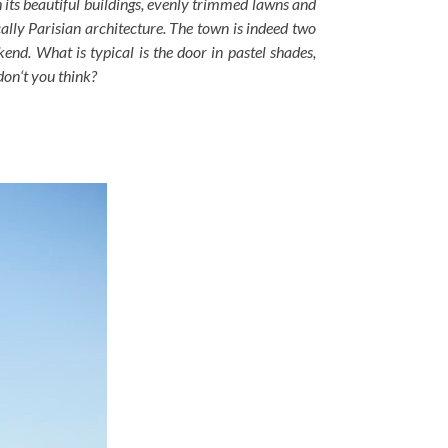
h its beautiful buildings, evenly trimmed lawns and
cally Parisian architecture. The town is indeed two
nd. What is typical is the door in pastel shades,
 don‘t you think?