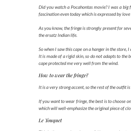
Did you watch a Pocahontas movie? I was a big fa
fascination even today which is expressed by love f
As you know, the fringe is strongly present for seve
the ersatz Indian life.
So when I saw this cape on a hanger in the store, I d
It is made of a rigid skin, so do not adapts to th
cape protected me very well from the wind.
How to wear the fringe?
It is a very strong accent, so the rest of the outfit
If you want to wear fringe, the best is to choose on
which will well-emphasize the original piece of clo
Le Touquet