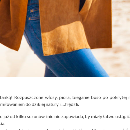
fanką! Rozpuszczone włosy, pióra, bieganie boso po pokrytej 
amiłowaniem do dzikiej natury i …frędzli.
e już od kilku sezonów i nic nie zapowiada, by miały łatwo ustąpi
ia.